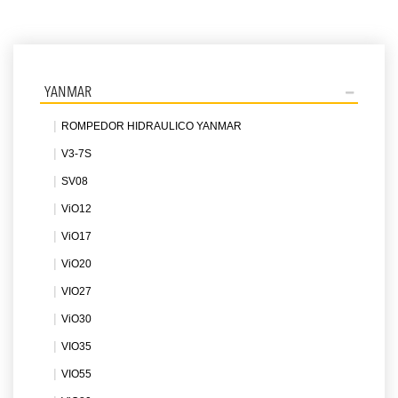
YANMAR
ROMPEDOR HIDRAULICO YANMAR
V3-7S
SV08
ViO12
ViO17
ViO20
VIO27
ViO30
VIO35
VIO55