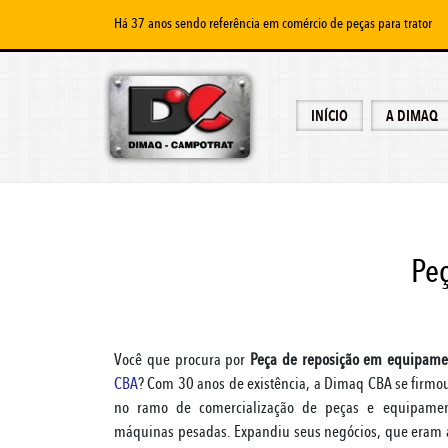
Há 37 anos sendo referência em comércio de peças para trator
INÍCIO
A DIMAQ
Pe
Você que procura por
Peça de reposição em equipam
CBA
? Com 30 anos de existência, a Dimaq CBA se firm
no ramo de comercialização de peças e equipament
máquinas pesadas. Expandiu seus negócios, que eram 