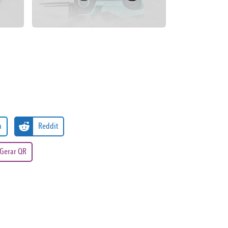
n
Reddit
Gerar QR