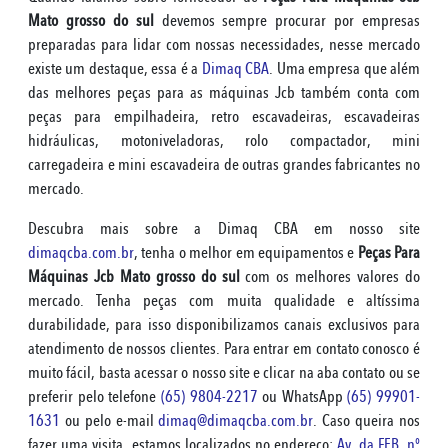
Mato grosso do sul
devemos sempre procurar por empresas
preparadas para lidar com nossas necessidades, nesse mercado
existe um destaque, essa é a
Dimaq CBA
. Uma empresa que além
das melhores peças para as máquinas Jcb também conta com
peças para empilhadeira, retro escavadeiras, escavadeiras
hidráulicas, motoniveladoras, rolo compactador, mini
carregadeira e mini escavadeira de outras grandes fabricantes no
mercado.
Descubra mais sobre a Dimaq CBA em nosso site
dimaqcba.com.br
, tenha o melhor em equipamentos e
Peças Para
Máquinas Jcb Mato grosso do sul
com os melhores valores do
mercado. Tenha peças com muita qualidade e altíssima
durabilidade, para isso disponibilizamos canais exclusivos para
atendimento de nossos clientes. Para entrar em contato conosco é
muito fácil, basta acessar o nosso site e clicar na aba contato ou se
preferir pelo telefone
(65) 9804-2217
ou WhatsApp
(65) 99901-
1631
ou pelo e-mail
dimaq@dimaqcba.com.br
. Caso queira nos
fazer uma visita, estamos localizados no endereço:
Av. da FEB, nº