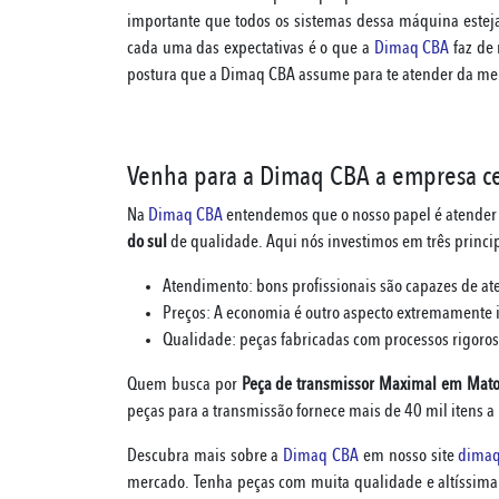
importante que todos os sistemas dessa máquina est
cada uma das expectativas é o que a
Dimaq CBA
faz de 
postura que a Dimaq CBA assume para te atender da me
Venha para a Dimaq CBA a empresa cer
Na
Dimaq CBA
entendemos que o nosso papel é atender 
do sul
de qualidade. Aqui nós investimos em três princip
Atendimento: bons profissionais são capazes de at
Preços: A economia é outro aspecto extremamente im
Qualidade: peças fabricadas com processos rigoros
Quem busca por
Peça de transmissor Maximal em Mato
peças para a transmissão fornece mais de 40 mil itens 
Descubra mais sobre a
Dimaq CBA
em nosso site
dimaq
mercado. Tenha peças com muita qualidade e altíssima d