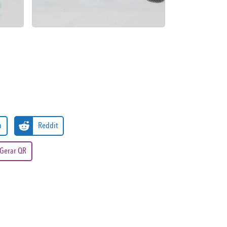
n
Reddit
Gerar QR