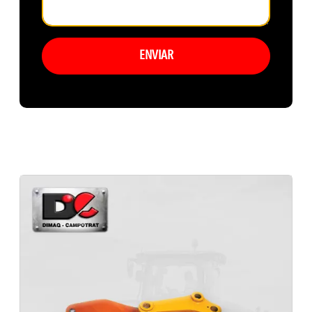
ENVIAR
Peças patrola motoniveladora Komatsu GD655
Peças