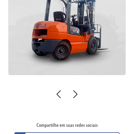
Peças originais Para Máquinas Heli
Peças pa
Compartilhe em suas redes sociais