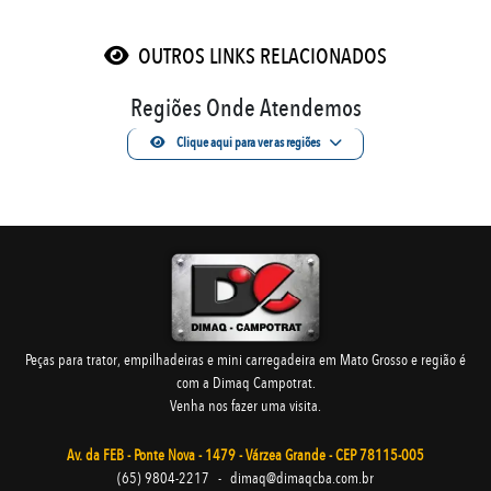
OUTROS LINKS RELACIONADOS
Regiões Onde Atendemos
Clique aqui para ver as regiões
Peças para trator, empilhadeiras e mini carregadeira em Mato Grosso e região é
com a Dimaq Campotrat.
Venha nos fazer uma visita.
Av. da FEB - Ponte Nova - 1479 - Várzea Grande - CEP 78115-005
(65) 9804-2217
-
dimaq@dimaqcba.com.br