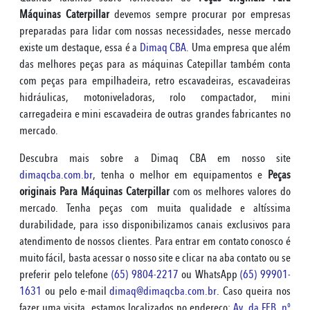
Máquinas Caterpillar
devemos sempre procurar por empresas
preparadas para lidar com nossas necessidades, nesse mercado
existe um destaque, essa é a
Dimaq CBA
. Uma empresa que além
das melhores peças para as máquinas Catepillar também conta
com peças para empilhadeira, retro escavadeiras, escavadeiras
hidráulicas, motoniveladoras, rolo compactador, mini
carregadeira e mini escavadeira de outras grandes fabricantes no
mercado.
Descubra mais sobre a Dimaq CBA em nosso site
dimaqcba.com.br
, tenha o melhor em equipamentos e
Peças
originais Para Máquinas Caterpillar
com os melhores valores do
mercado. Tenha peças com muita qualidade e altíssima
durabilidade, para isso disponibilizamos canais exclusivos para
atendimento de nossos clientes. Para entrar em contato conosco é
muito fácil, basta acessar o nosso site e clicar na aba contato ou se
preferir pelo telefone
(65) 9804-2217
ou WhatsApp
(65) 99901-
1631
ou pelo e-mail
dimaq@dimaqcba.com.br
. Caso queira nos
fazer uma visita, estamos localizados no endereço:
Av. da FEB, nº