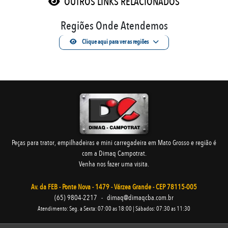
OUTROS LINKS RELACIONADOS
Regiões Onde Atendemos
Clique aqui para ver as regiões
Peças para trator, empilhadeiras e mini carregadeira em Mato Grosso e região é
com a Dimaq Campotrat.
Venha nos fazer uma visita.
Av. da FEB - Ponte Nova - 1479 - Várzea Grande - CEP 78115-005
(65) 9804-2217
-
dimaq@dimaqcba.com.br
Atendimento: Seg. a Sexta: 07:00 as 18:00 | Sábados: 07:30 as 11:30