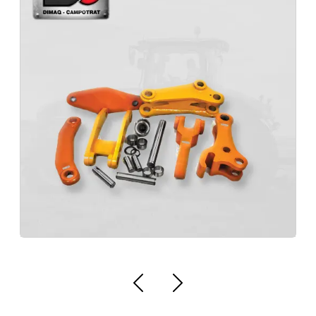
Peças Para Transmissão CASE 821B 821C 821D 821E 821F