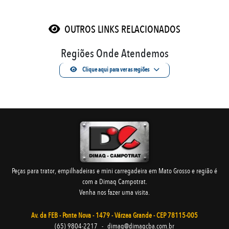
OUTROS LINKS RELACIONADOS
Regiões Onde Atendemos
Clique aqui para ver as regiões
Peças para trator, empilhadeiras e mini carregadeira em Mato Grosso e região é
com a Dimaq Campotrat.
Venha nos fazer uma visita.
Av. da FEB - Ponte Nova - 1479 - Várzea Grande - CEP 78115-005
(65) 9804-2217
-
dimaq@dimaqcba.com.br