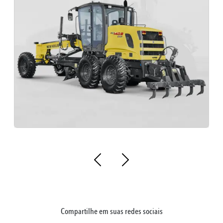
Peças Para Máquinas New Holland Mato grosso do sul
Bo
Compartilhe em suas redes sociais