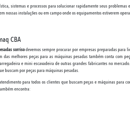
ística, sistemas e processos para solucionar rapidamente seus problema
 em nossas instalações ou em campo onde os equipamentos estiverem oper
imaq CBA
esadas sorriso
devemos sempre procurar por empresas preparadas para li
 das melhores peças para as máquinas pesadas também conta com peças 
 carregadeira e mini escavadeira de outras grandes fabricantes no merca
 que buscam por peças para máquinas pesadas.
 atendimento para todos os clientes que buscam peças e máquinas para co
 também encontra: