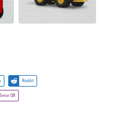
n
Reddit
Gerar QR