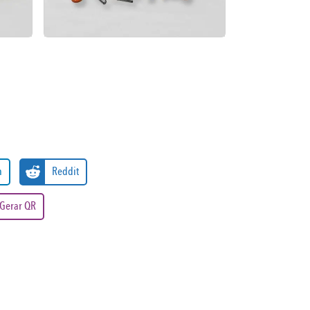
n
Reddit
Gerar QR