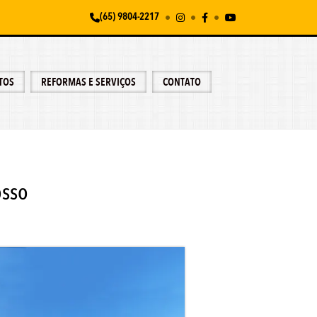
(65) 9804-2217
TOS
REFORMAS E SERVIÇOS
CONTATO
osso