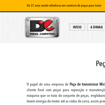
Há 37 anos sendo referência em comércio de peças para trator
INÍCIO
A DIMAQ
Peç
O papel de uma empresa de
Peça de transmissor Mi
cliente final com peças para reposição e manutenç
máquina que se trata do conjunto de peças, engloban
levam energia do motor até as rodas do carro, assim pr