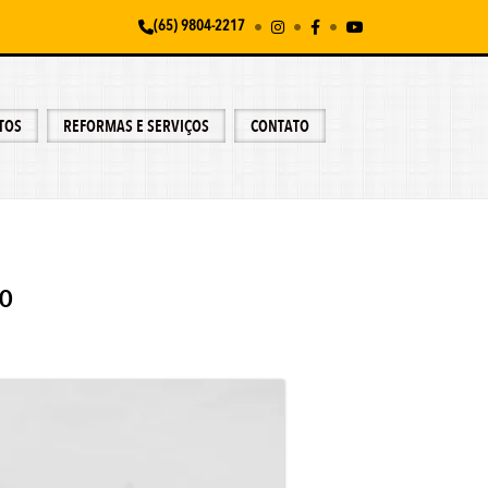
(65) 9804-2217
TOS
REFORMAS E SERVIÇOS
CONTATO
so