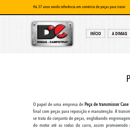
Há 37 anos sendo referência em comércio de peças para trator
INÍCIO
A DIMAQ
P
O papel de uma empresa de
Peça de transmissor Case
final com peças para reposição e manutenção. A tran
se trata do conjunto de peças, englobando engrenagens
do motor até as rodas do carro, assim promovendo 