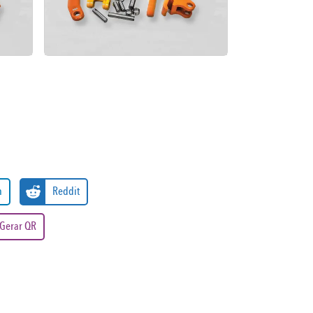
n
Reddit
Gerar QR